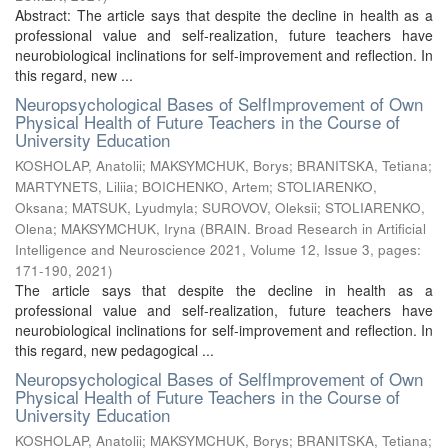
Abstract: The article says that despite the decline in health as a
professional value and self-realization, future teachers have
neurobiological inclinations for self-improvement and reflection. In
this regard, new ...
Neuropsychological Bases of SelfImprovement of Own
Physical Health of Future Teachers in the Course of
University Education
KOSHOLAP, Anatolii
;
MAKSYMCHUK, Borys
;
BRANITSKA, Tetiana
;
MARTYNETS, Liliia
;
BOICHENKO, Artem
;
STOLIARENKO,
Oksana
;
MATSUK, Lyudmyla
;
SUROVOV, Oleksii
;
STOLIARENKO,
Olena
;
MAKSYMCHUK, Iryna
(
BRAIN. Broad Research in Artificial
Intelligence and Neuroscience 2021, Volume 12, Issue 3, pages:
171-190
,
2021
)
The article says that despite the decline in health as a
professional value and self-realization, future teachers have
neurobiological inclinations for self-improvement and reflection. In
this regard, new pedagogical ...
Neuropsychological Bases of SelfImprovement of Own
Physical Health of Future Teachers in the Course of
University Education
KOSHOLAP, Anatolii
;
MAKSYMCHUK, Borys
;
BRANITSKA, Tetiana
;