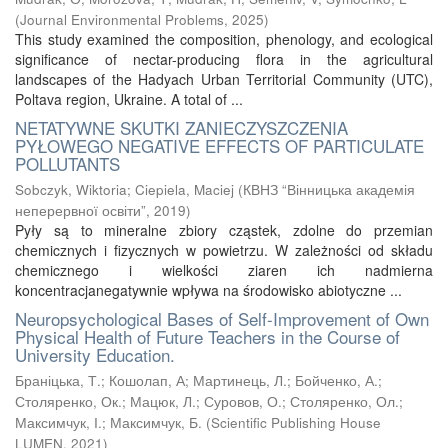
(
Journal Environmental Problems
,
2025
)
This study examined the composition, phenology, and ecological
significance of nectar-producing flora in the agricultural
landscapes of the Hadyach Urban Territorial Community (UTC),
Poltava region, Ukraine. A total of ...
NETATYWNE SKUTKI ZANIECZYSZCZENIA
PYŁOWEGO NEGATIVE EFFECTS OF PARTICULATE
POLLUTANTS
Sobczyk, Wiktoria
;
Ciepiela, Maciej
(
КВНЗ “Вінницька академія
неперервної освіти”
,
2019
)
Pyły są to mineralne zbiory cząstek, zdolne do przemian
chemicznych i fizycznych w powietrzu. W zależności od składu
chemicznego i wielkości ziaren ich nadmierna
koncentracjanegatywnie wpływa na środowisko abiotyczne ...
Neuropsychological Bases of Self-Improvement of Own
Physical Health of Future Teachers in the Course of
University Education.
Браніцька, Т.
;
Кошолап, А
;
Мартинець, Л.
;
Бойченко, А.
;
Столяренко, Ок.
;
Мацюк, Л.
;
Суровов, О.
;
Столяренко, Ол.
;
Максимчук, І.
;
Максимчук, Б.
(
Scientific Publishing House
LUMEN
,
2021
)