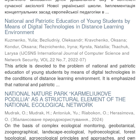
сучасної аксіології Нової української школи. Імплементація
концептуальних засад європейської педагогіки в ...
National and Patriotic Education of Young Students by
Means of Digital Technologies in Distance Learning
Environment
Kuzmenko, Yulia
;
Bezliudniy, Oleksandr
;
Kravchenko, Oksana
;
Kondur, Oksana
;
Reznichenko, Iryna
;
Kyrsta, Nataliia
;
Tkachuk,
Larysa
(
IJCSNS International Journal of Computer Science and
Network Security, VOL.22 No.7
,
2022-07
)
This article is devoted to the problem of national and patriotic
education of young students by means of digital technologies in
the conditions of distance learning environment. It is emphasized
that national and patriotic ...
NATIONAL NATURE PARK “KARMELIUKOVE
PODILLIA” AS A STRUCTURAL ELEMENT OF THE
NATIONAL ECOLOGICAL NETWORK
Mudrak, О.
;
Mudrak, H.
;
Antoniuk, Yu.
;
Riabokon, O.
;
Herasimova,
O.
(
Збалансоване природокористування.
,
2024
)
On the basis of complex ecological monitoring, geobotanical,
zoogeographical, landscape-ecological, hydroecological, forest
typological, agroecological principles and approaches, and own