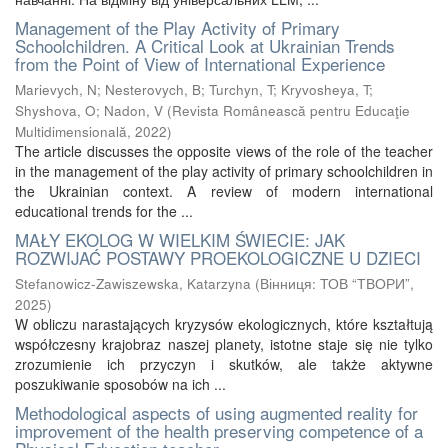
Management of the Play Activity of Primary
Schoolchildren. A Critical Look at Ukrainian Trends
from the Point of View of International Experience
Marievych, N
;
Nesterovych, B
;
Turchyn, T
;
Kryvosheya, T
;
Shyshova, O
;
Nadon, V
(
Revista Românească pentru Educaţie
Multidimensională
,
2022
)
The article discusses the opposite views of the role of the teacher
in the management of the play activity of primary schoolchildren in
the Ukrainian context. A review of modern international
educational trends for the ...
MAŁY EKOLOG W WIELKIM ŚWIECIE: JAK
ROZWIJAĆ POSTAWY PROEKOLOGICZNE U DZIECI
Stefanowicz-Zawiszewska, Katarzyna
(
Вінниця: ТОВ “ТВОРИ”
,
2025
)
W obliczu narastających kryzysów ekologicznych, które kształtują
współczesny krajobraz naszej planety, istotne staje się nie tylko
zrozumienie ich przyczyn i skutków, ale także aktywne
poszukiwanie sposobów na ich ...
Methodological aspects of using augmented reality for
improvement of the health preserving competence of a