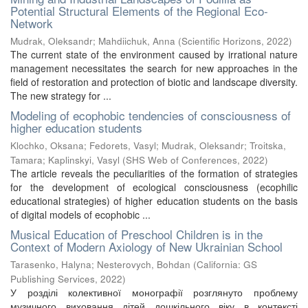
Potential Structural Elements of the Regional Eco-
Network
Mudrak, Oleksandr
;
Mahdiichuk, Anna
(
Scientific Horizons
,
2022
)
The current state of the environment caused by irrational nature
management necessitates the search for new approaches in the
field of restoration and protection of biotic and landscape diversity.
The new strategy for ...
Modeling of ecophobic tendencies of consciousness of
higher education students
Klochko, Oksana
;
Fedorets, Vasyl
;
Mudrak, Oleksandr
;
Troitska,
Tamara
;
Kaplinskyi, Vasyl
(
SHS Web of Conferences
,
2022
)
The article reveals the peculiarities of the formation of strategies
for the development of ecological consciousness (ecophilic
educational strategies) of higher education students on the basis
of digital models of ecophobic ...
Musical Education of Preschool Children is in the
Context of Modern Axiology of New Ukrainian School
Tarasenko, Halyna
;
Nesterovych, Bohdan
(
California: GS
Publishing Services
,
2022
)
У розділі колективної монографії розглянуто проблему
музичного виховання дітей дошкільного віку в контексті