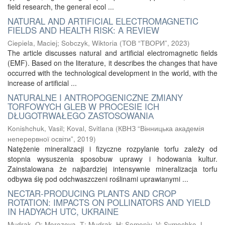
field research, the general ecol ...
NATURAL AND ARTIFICIAL ELECTROMAGNETIC
FIELDS AND HEALTH RISK: A REVIEW
Ciepiela, Maciej
;
Sobczyk, Wiktoria
(
ТОВ “ТВОРИ”
,
2023
)
The article discusses natural and artificial electromagnetic fields
(EMF). Based on the literature, it describes the changes that have
occurred with the technological development in the world, with the
increase of artificial ...
NATURALNE I ANTROPOGENICZNE ZMIANY
TORFOWYCH GLEB W PROCESIE ICH
DŁUGOTRWAŁEGO ZASTOSOWANIА
Konishchuk, Vasil
;
Koval, Svitlana
(
КВНЗ “Вінницька академія
неперервної освіти”
,
2019
)
Natężenie mineralizacji i fizyczne rozpylanie torfu zależy od
stopnia wysuszenia sposobuw uprawy i hodowania kultur.
Zainstalowana że najbardziej intensywnie mineralizacja torfu
odbywa śię pod odchwaszczeni roślinami uprawianymi ...
NECTAR-PRODUCING PLANTS AND CROP
ROTATION: IMPACTS ON POLLINATORS AND YIELD
IN HADYACH UTC, UKRAINE
Mudrak, О
;
Morozova, Т
;
Mudrak, Н
;
Semeniv, V
;
Symochko, L