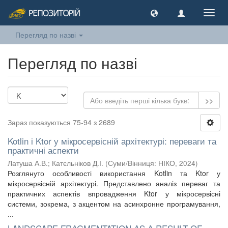
Toggl
navig
Перегляд по назві
Перегляд по назві
>>
Зараз показуються 75-94 з 2689
Kotlin і Ktor у мікросервісній архітектурі: переваги та
практичні аспекти
Латуша А.В.
;
Катєльніков Д.І.
(
Суми/Вінниця: НІКО
,
2024
)
Розглянуто особливості використання Kotlin та Ktor у
мікросервісній архітектурі. Представлено аналіз переваг та
практичних аспектів впровадження Ktor у мікросервісні
системи, зокрема, з акцентом на асинхронне програмування,
...