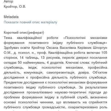
Автор
Кройтор, О.В.
Metadata
Показати повний опис матеріалу
Короткий опис(реферат)
Тема кваліфікаційної роботи «Психологічні механізми
формування позитивного іміджу публічного службовця»
Здобувач освіти Кройтор Оксана Василівна Керівник Шпортун
О.М., д. психол. н., проф. Кваліфікаційна робота включає 105
сторінок, 14 таблиць, 13 рисунків, перелік джерел посилання
складає 50 найменувань, 4 додатків. Ключові слова: публічний
службовець, імідж, психологічні механізми, професійна
діяльність, комунікація, самопрезентація, довіра. Об’єктом
дослідження є професійна діяльність публічного службовця.
Предметом дослідження є психологічні механізми формування
позитивного іміджу публічного службовця. За результатами
дослідження проаналізовано науково-теоретичні підходи до
проблеми формування іміджу в публічній службі, визначено
основні психологічні чинники, що впливають на сприйняття
публічного службовця громадськістю, охарактеризовано роль