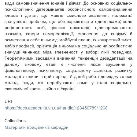
види самовизначення юнаків і дівчат. До основних соціально-
психологічних детермінантів особистісного самовизначення
юнаків і дівчат, що мають смислове значення, належать:
значущість проблем, що обговорюються з однолітками; коло
референтних осіб; ціннісні орієнтації; цілеспрямованість
взаємин; сфери самореалізації; ставлення до соціуму й
осмислення себе в ньому; майбутні плани, їх конкретний зміст;
вибір професії, орієнтація в ньому на соціально чи особистісно
значущі чинники; міра впевненості у виборі лінії поведінки.
Теоретичними засадами вивчення тенденцій дезадаптації на
даному віковому етапі є численні якісні зрушення у
фізіологічному, психічному, соціальному аспектах розвитку
молодої людини в цей період. У даній роботі досліджувалися
молоді люди, які перебувають саме у стані соціально-
економічної кризи – війна в Україні.
URI
https://docs.academia.vn.ua/handle/123456789/1268
Collections
Матеріали працівників кафедри