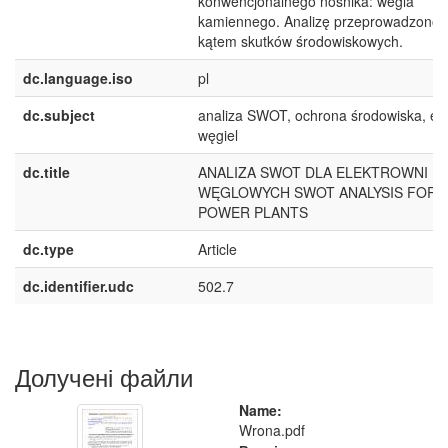
konwencjonalnego nośnika: wegla
kamiennego. Analizę przeprowadzono 
kątem skutków środowiskowych.
dc.language.iso
pl
dc.subject
analiza SWOT, ochrona środowiska, en
węgiel
dc.title
ANALIZA SWOT DLA ELEKTROWNI
WĘGLOWYCH SWOT ANALYSIS FOR 
POWER PLANTS
dc.type
Article
dc.identifier.udc
502.7
Долучені файли
Name:
Wrona.pdf