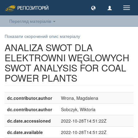
Toggl
navig
Перегляд матеріалів
Показати скорочений опис матеріалу
ANALIZA SWOT DLA
ELEKTROWNI WĘGLOWYCH
SWOT ANALYSIS FOR COAL
POWER PLANTS
dc.contributor.author
Wrona, Magdalena
dc.contributor.author
Sobczyk, Wiktoria
dc.date.accessioned
2022-10-28T14:51:22Z
dc.date.available
2022-10-28T14:51:22Z