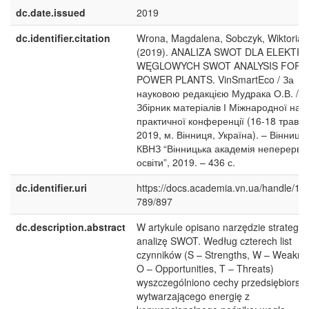
dc.date.issued
2019
dc.identifier.citation
Wrona, Magdalena, Sobczyk, Wiktoria
(2019). ANALIZA SWOT DLA ELEKTR
WĘGLOWYCH SWOT ANALYSIS FOR 
POWER PLANTS. VinSmartEco / За
науковою редакцією Мудрака О.В. //
Збірник матеріалів І Міжнародної нау
практичної конференції (16-18 травн
2019, м. Вінниця, Україна). – Вінниця:
КВНЗ “Вінницька академія неперервн
освіти”, 2019. – 436 с.
dc.identifier.uri
https://docs.academia.vn.ua/handle/12
789/897
dc.description.abstract
W artykule opisano narzędzie strategic
analizę SWOT. Według czterech list
czynników (S – Strengths, W – Weakne
O – Opportunities, T – Threats)
wyszczególniono cechy przedsiębiorst
wytwarzającego energię z