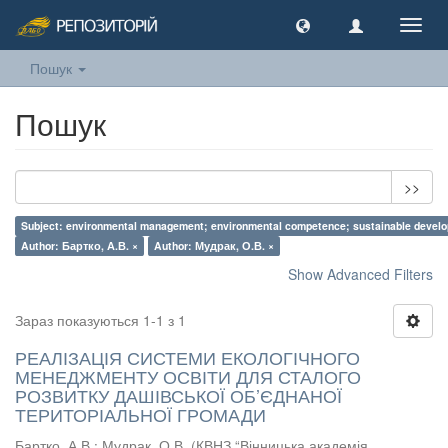
Toggl
navig
Пошук
Пошук
>>
Subject: environmental management; environmental competence; sustainable develop
Author: Бартко, А.В. ×
Author: Мудрак, О.В. ×
Show Advanced Filters
Зараз показуються 1-1 з 1
РЕАЛІЗАЦІЯ СИСТЕМИ ЕКОЛОГІЧНОГО
МЕНЕДЖМЕНТУ ОСВІТИ ДЛЯ СТАЛОГО
РОЗВИТКУ ДАШІВСЬКОЇ ОБ’ЄДНАНОЇ
ТЕРИТОРІАЛЬНОЇ ГРОМАДИ
Бартко, А.В.
;
Мудрак, О.В.
(
КВНЗ “Вінницька академія