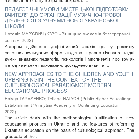
час воєнного стану в Україні. Зокрема, ...
ПЕДАГОГІЧНІ УМОВИ МИСТЕЦЬКОЇ ПІДГОТОВКИ
ВЧИТЕЛЯ ДО ОРГАНІЗАЦІЇ МУЗИЧНО-ІГРОВОЇ
ДІЯЛЬНОСТІ З УЧНЯМИ НОВОЇ УКРАЇНСЬКОЇ
ШКОЛИ
Наталія МАР’ЄВИЧ
(
КЗВО «Вінницька академія безперервної
освіти»
,
2022
)
Автором здійснено дефінітивний аналіз гри у розвитку
основних культурних форм людства, проана-лізовано плідні
думки видатних педагогів, психологів і мислителів про гру як
метод навчання і виховання, досліджено види та ...
NEW APPROACHES TO THE CHILDREN AND YOUTH
UPBRINGINGIN THE CONTEХT OF THE
CULTUROLOGICAL PARADIGMOF MODERN
EDUCATIONAL PROCESS
Halyna TARASENKO
;
Tetiana HALYCH
(
Public Higher Educational
Establishment “Vinnytsia Academy of Continuing Education"
,
2022
)
The article deals with the methodological justification of new
educational priorities in Ukraine and the fea-tures of reforming
Ukrainian education on the basis of culturological approach. The
graduate of the ...