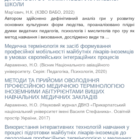
ШКОЛИ
Мар'євич, Н.К.
(
КЗВО ВАБО
,
2022
)
Автором здійснено дефінітивний аналіз гри у розвитку
основних культурних форм людства, проаналізовано плідні
думки видатних педагогів, психологів і мислителів про гру як
метод навчання і виховання, досліджено види та ...
Медична термінологія як засіб формування
професійної мобільності майбутніх лікарів-іноземців
в умовах європейських інтеграційних процесів
Авраменко, Н.О.
(
Вісник Національного авіаційного
університету. Серія: Педагогіка, Психологія
,
2020
)
МЕТОДИ ТА ПРИЙОМИ ОВОЛОДІННЯ
ПРОФЕСІЙНОЮ МЕДИЧНОЮ ТЕРМІНОЛОГІЄЮ
ІНОЗЕМНИМИ АБІТУРІЄНТАМИ ВИЩИХ
НАВЧАЛЬНИХ МЕДИЧНИХ ЗАКЛАДІВ
Авраменко, Н.О.
(
Науковий журнал ДВНЗ «Прикарпатський
національний університет імені Василя Стефаника». Освітній
простір України
,
2017
)
Використання інтерактивних технологій навчання у
процесі підготовки майбутніх лікарів-іноземців до
оволодіння професійною термінологією у медичних