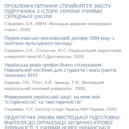
ПРОБЛЕМНІ ПИТАННЯ СПРИЙНЯТТЯ ЗМІСТУ
ПІДРУЧНИКА З ІСТОРІЇ УКРАЇНИ УЧНЯМИ
СЕРЕДНЬОЇ ШКОЛИ
Струкевич, О.К.
(
КВНЗ «Вінницька академія неперервної
освіти»
,
2020
)
Переяславсько–московський договір 1654 року з
політико–культурного погляду
Струкевич, О.К.
;
Степанчук, Ю.С.
(
Національний педагогічний
університет імені М.П.Драгоманова
,
2008
)
Українська мова професійного спілкування:
Навчальний посібник для студентів і магістрантів
технічних ВНЗ
Азарова, Л.Є.
;
П’яст, Н.Й.
;
Іванець, Т.Ю.
(
Вінницький
національний технічний університет
,
2008
)
Формування української нації: на межі між
"історичністю" та "неісторичністю"
Струкевич, О.К.
(
Інститут історії України НАН України
,
2000
)
ПЕДАГОГІЧНІ УМОВИ МИСТЕЦЬКОЇ ПІДГОТОВКИ
ВЧИТЕЛЯ ДО ОРГАНІЗАЦІЇ МУЗИЧНО-ІГРОВОЇ
ДІЯЛЬНОСТІ З УЧНЯМИ НОВОЇ УКРАЇНСЬКОЇ