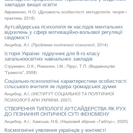
закладах вищої освіти
Авраменко, Н.О.
(
Духовність особистості: методологія, теорія і
практика
,
2018
)
Аутсайдерська психологія як наслідок ментальних
відхилень у сфері мотиваційно-вольової регуляції
свідомості
Анцибор, А.І.
(
Проблеми політичної психології
,
2014
)
Історія України: підручник для 8-го класу
загальноосвітніх навчальних закладів
Струкевич, О.К.
;
Романюк, І.М.
;
Пірус, Т.П.
(
Видавництво
"Грамота"
,
2008
)
Соціально-психологічні характеристики особистості
сільського вчителя як лідера громадської думки
Анцибор, А.І.
(
ІНСТИТУТ СОЦІАЛЬНОЇ ТА ПОЛІТИЧНОЇ
ПСИХОЛОГІЇ АПН УКРАЇНИ
,
2007
)
СТВОРЕННЯ ТИПОЛОГІЇ АУТСАЙДЕРСТВА ЯК РУХ
ДО ПІЗНАННЯ ОНТИЧНОЇ СУТІ ФЕНОМЕНУ
Анцибор, А.І.
;
Хамська, Н.Б.
(
Науковий збірник «Габітус»
,
2020
)
Космогонічні уявлення українців у контексті