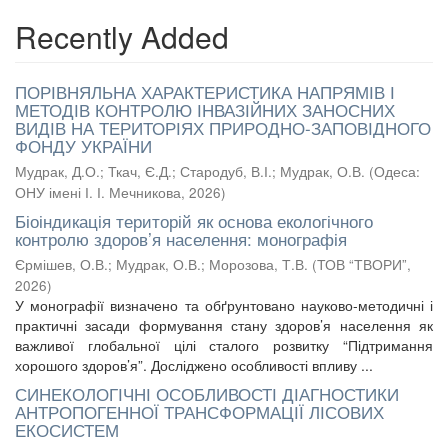
Recently Added
ПОРІВНЯЛЬНА ХАРАКТЕРИСТИКА НАПРЯМІВ І
МЕТОДІВ КОНТРОЛЮ ІНВАЗІЙНИХ ЗАНОСНИХ
ВИДІВ НА ТЕРИТОРІЯХ ПРИРОДНО-ЗАПОВІДНОГО
ФОНДУ УКРАЇНИ
Мудрак, Д.О.
;
Ткач, Є.Д.
;
Стародуб, В.І.
;
Мудрак, О.В.
(
Одеса:
ОНУ імені І. І. Мечникова
,
2026
)
Біоіндикація територій як основа екологічного
контролю здоров’я населення: монографія
Єрмішев, О.В.
;
Мудрак, О.В.
;
Морозова, Т.В.
(
ТОВ “ТВОРИ”
,
2026
)
У монографії визначено та обґрунтовано науково-методичні і
практичні засади формування стану здоров’я населення як
важливої глобальної цілі сталого розвитку “Підтримання
хорошого здоров’я”. Досліджено особливості впливу ...
СИНЕКОЛОГІЧНІ ОСОБЛИВОСТІ ДІАГНОСТИКИ
АНТРОПОГЕННОЇ ТРАНСФОРМАЦІЇ ЛІСОВИХ
ЕКОСИСТЕМ